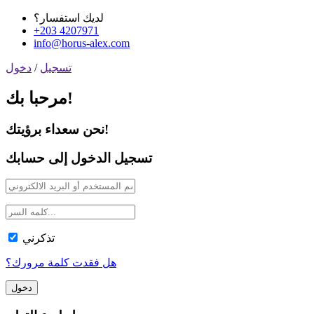
لديك استفسار؟
+203 4207971
info@horus-alex.com
تسجيل
/
دخول
مرحبا بك!
نحن سعداء برؤيتك!
تسجيل الدخول إلى حسابك
تذكرني
هل فقدت كلمة مرورك؟