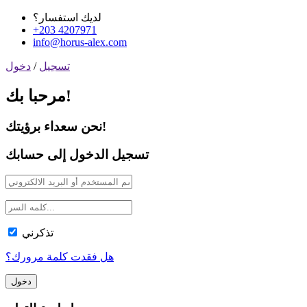
لديك استفسار؟
+203 4207971
info@horus-alex.com
تسجيل
/
دخول
مرحبا بك!
نحن سعداء برؤيتك!
تسجيل الدخول إلى حسابك
تذكرني
هل فقدت كلمة مرورك؟